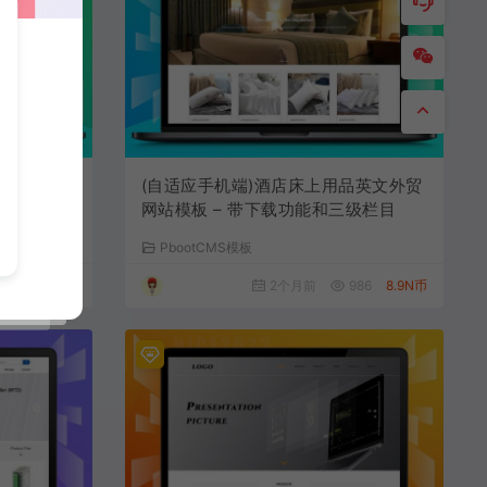
服饰外贸企
(自适应手机端)酒店床上用品英文外贸
网站模板 – 带下载功能和三级栏目
PbootCMS模板
963
8.9N币
2个月前
986
8.9N币