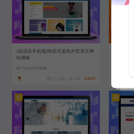
(自适应手机端)响应式蓝色外贸英文网
(自适应
站模板
– 带三级
PbootCMS模板
PbootC
2个月前
996
8.9N币