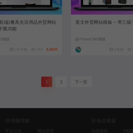
手机端)餐具生活用品外贸网站
英文外贸网站模板 – 带三级
带下载功能
MS模板
PbootCMS模板
2个月前
762
8.9N币
2年前
1
2
下一页
快捷导航
站点资源
平台公告
网址提交
功能源码
PB