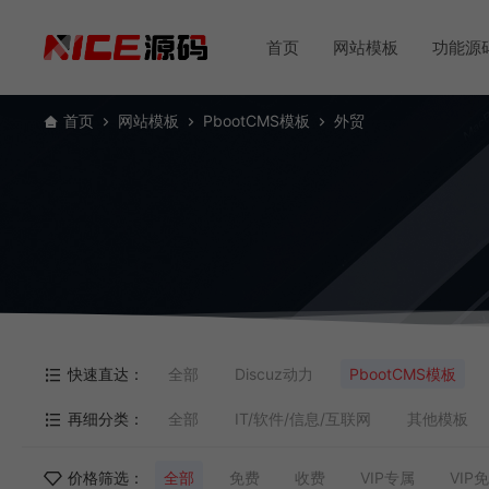
首页
网站模板
功能源
首页
网站模板
PbootCMS模板
外贸
快速直达：
全部
Discuz动力
PbootCMS模板
再细分类：
全部
IT/软件/信息/互联网
其他模板
价格筛选：
全部
免费
收费
VIP专属
VIP