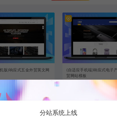
手机版)响应式五金外贸英文网
(自适应手机端)响应式电子
贸网站模板
MS模板
PbootCMS模板
2个月前
782
8.9N币
2个月前
分站系统上线