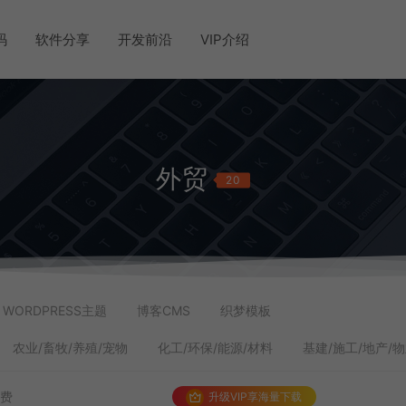
码
软件分享
开发前沿
VIP介绍
外贸
20
WORDPRESS主题
博客CMS
织梦模板
农业/畜牧/养殖/宠物
化工/环保/能源/材料
基建/施工/地产/
免费
升级VIP享海量下载