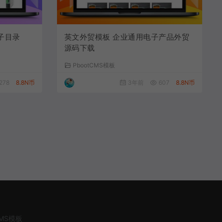
子目录
英文外贸模板 企业通用电子产品外贸
源码下载
PbootCMS模板
278
8.8N币
3年前
607
8.8N币
CMS模板