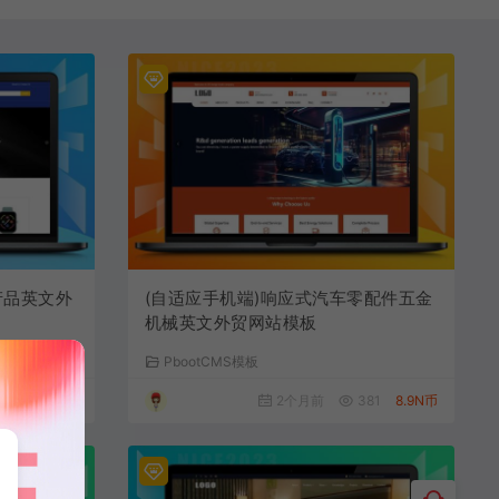
产品英文外
(自适应手机端)响应式汽车零配件五金
机械英文外贸网站模板
PbootCMS模板
523
8.9N币
2个月前
381
8.9N币