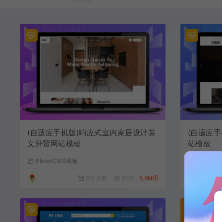
(自适应手机版)响应式室内家居设计英
(自适应
文外贸网站模板
站模板
PbootCMS模板
PbootC
2个月前
838
8.9N币