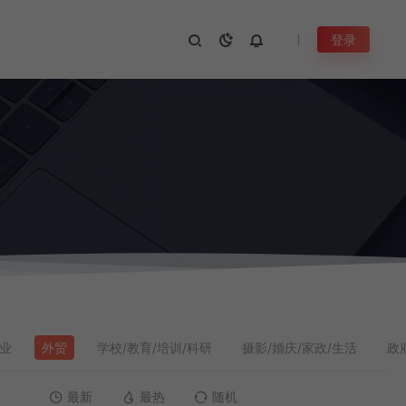
登录
物业
外贸
学校/教育/培训/科研
摄影/婚庆/家政/生活
政
最新
最热
随机