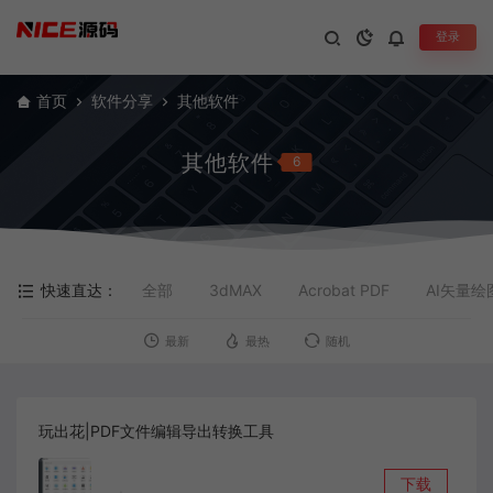
登录
首页
软件分享
其他软件
其他软件
6
快速直达：
全部
3dMAX
Acrobat PDF
AI矢量绘
最新
最热
随机
玩出花|PDF文件编辑导出转换工具
下载