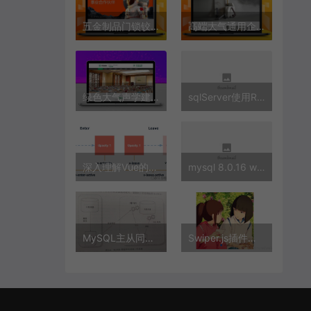
五金制品门锁铰链产品企业官网pbcms模板
高端大气通用企业五金制品智能门锁类网站模板
绿色大气声学建材模板 环保装修建材源码下载
sqlServer使用ROW_NUMBER时不排序的解决方法
深入理解Vue的过度与动画
mysql 8.0.16 winx64.zip安装配置方法图文教程
MySQL主从同步机制与同步延时问题追查过程
Swiper.js插件超简单实现轮播图