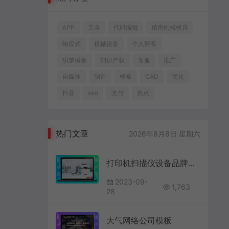
APP
五金
代码编辑
精密机械模具
响应式
机械设备
个人博客
织梦模板
知识产权
客服
推广
自媒体
制造
模板
CAD
优化
抖音
seo
支付
热点
热门文章
2026年8月8日 星期六
打印机扫描仪设备品牌官网模板无刷AJAX加载技术
2023-09-
1,763
28
大气网络公司模板