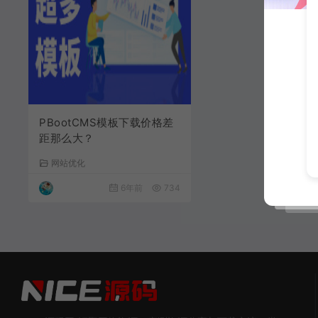
PBootCMS模板下载价格差
距那么大？
网站优化
6年前
734