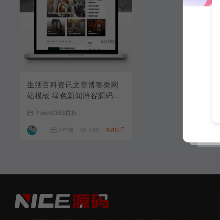
生活百科资讯文章博客类网
站模板 绿色新闻博客源码下
载
PbootCMS模板
5年前
840
8.8N币