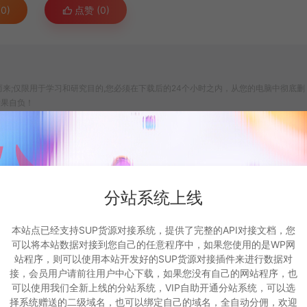
0)
点赞 (
0
)
来;仅限用于学习和研究目的,您必须在下载后的24个小时之内，从您的电脑中彻底删
后果自负！
ww.niceym.com无关。
正版服务。
om），本站将立即改正。
图片
https://www.niceym.com/64779.html
分站系统上线
本站点已经支持SUP货源对接系统，提供了完整的API对接文档，您
可以将本站数据对接到您自己的任意程序中，如果您使用的是WP网
站程序，则可以使用本站开发好的SUP货源对接插件来进行数据对
接，会员用户请前往用户中心下载，如果您没有自己的网站程序，也
可以使用我们全新上线的分站系统，VIP自助开通分站系统，可以选
生成海报
复制本文链接
择系统赠送的二级域名，也可以绑定自己的域名，全自动分佣，欢迎