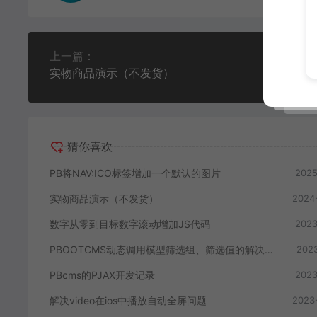
上一篇：
实物商品演示（不发货）
猜你喜欢
PB将NAV:ICO标签增加一个默认的图片
2025
实物商品演示（不发货）
2024
数字从零到目标数字滚动增加JS代码
2023
PBOOTCMS动态调用模型筛选组、筛选值的解决思路
2023
PBcms的PJAX开发记录
2023
解决video在ios中播放自动全屏问题
2023