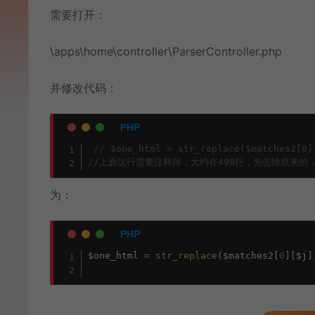
需要打开：
\apps\home\controller\ParserController.php
并修改代码：
// $one_html = str_replace($matches2[0]
//上面这行需要注释掉，大约在498行，先去除原来的
为：
$one_html
=
str_replace
(
$matches2
[
0
]
[
$j
]