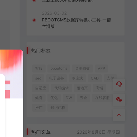
2026-03-02
PBOOTCMS数据库转换小工具-一键
丝滑版
热门标签
客服
pbootcms
菜单特效
APP
seo
电子设备
响应式
CAD
支付
自适应
代码编辑
落地页
高端
健身
优化
DW
五金
在线客服
推广
知识产权
热门文章
2026年8月6日 星期四