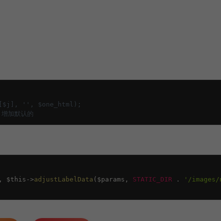
[$j], '', $one_html);
，增加默认的
,
$this
-
>
adjustLabelData
(
$params
,
STATIC_DIR
.
'/images/