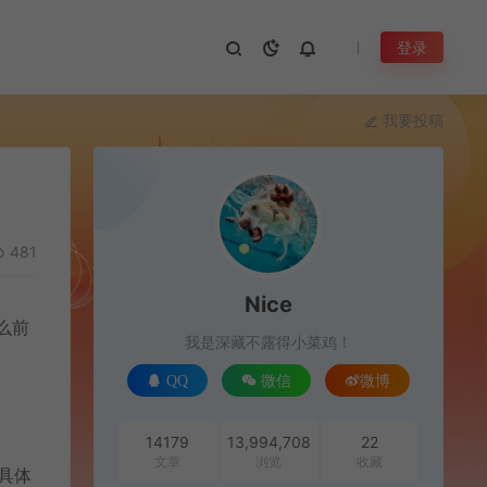
登录
我要投稿
481
Nice
么前
我是深藏不露得小菜鸡！
QQ
微信
微博
14179
13,994,708
22
文章
浏览
收藏
，具体