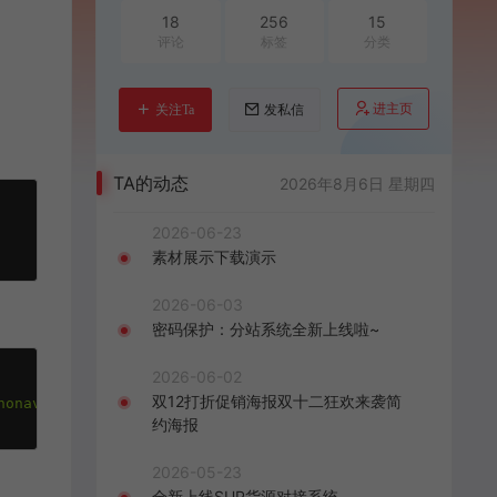
18
256
15
评论
标签
分类
进主页
关注Ta
发私信
TA的动态
2026年8月6日 星期四
2026-06-23
素材展示下载演示
2026-06-03
密码保护：分站系统全新上线啦~
2026-06-02
双12打折促销海报双十二狂欢来袭简
nonavicopic.png'
)
,
$one_html
)
;
约海报
2026-05-23
全新上线SUP货源对接系统