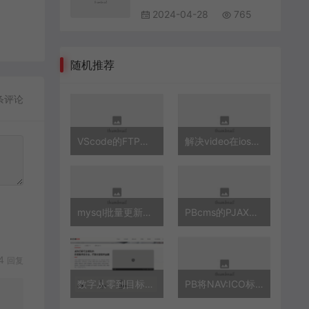
2024-04-28
765
随机推荐
条评论
VScode的FTP插件：ftp-sync插件的使用以及详细注释
解决video在ios中播放自动全屏问题
mysql批量更新字符串
PBcms的PJAX开发记录
34
回复
数字从零到目标数字滚动增加JS代码
PB将NAV:ICO标签增加一个默认的图片