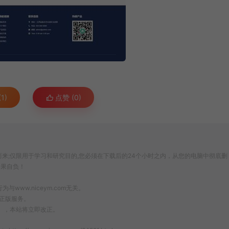
1)
点赞 (
0
)
来;仅限用于学习和研究目的,您必须在下载后的24个小时之内，从您的电脑中彻底删
后果自负！
ww.niceym.com无关。
正版服务。
om），本站将立即改正。