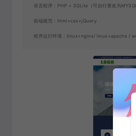
语言程序：PHP + SQLite（可自行更改为MYS
前端规范：html+css+jQuery
程序运行环境：linux+nginx/ linux+apache / 