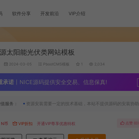
码
软件分享
开发前沿
VIP介绍
源太阳能光伏类网站模板
2024-03-05
PbootCMS模板
1
2,034
重承诺
丨NICE源码提供安全交易、信息保真!
增值服务：
资源安装需要一定的技术基础，本站不提供源码的安装协助
点赞 (
0
)
N币
VIP折扣
开通VIP尊享优惠特权