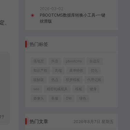
2026-03-02
PBOOTCMS数据库转换小工具-一键
丝滑版
稳定、
热门标签
落地页
抖音
pbootcms
自适应
知识产权
高端
菜单特效
优化
破解版
热点
织梦模板
代理记账
seo
精密机械模具
模板
健身
摄像头
客服
DW
绿色
热门文章
2026年8月7日 星期五