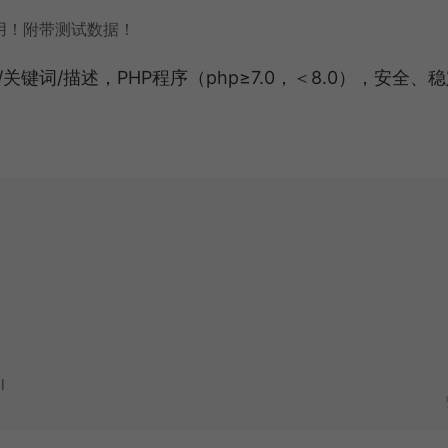
用！附带测试数据！
键词/描述，PHP程序（php≥7.0，＜8.0），安全、
l