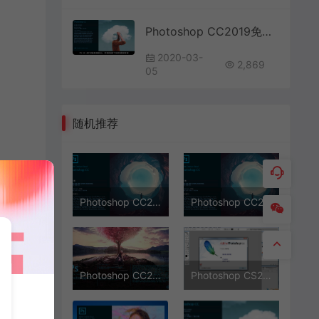
Photoshop CC2019免费下载
2020-03-
2,869
05
随机推荐
Photoshop CC2017免费下载【X32】
Photoshop CC2017免费下载【X64】
Photoshop CC2015软件免费下载【X64】
Photoshop CS2精简版