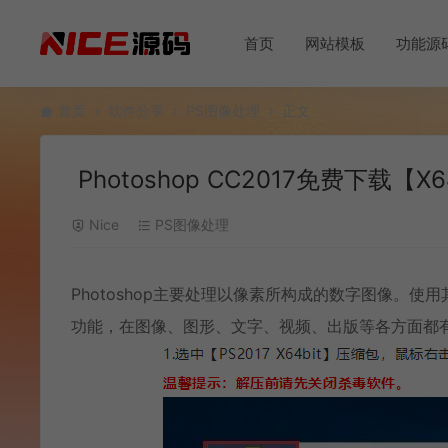
首页
网站模板
功能源
首页
软件分享
PS图像处理
正文
Photoshop CC2017免费下载【X
Nice
PS图像处理
Photoshop主要处理以像素所构成的数字图像。
功能，在图像、图形、文字、视频、出版等各方面都