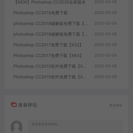
【NEW】Photoshop CC2020全新版本
2020-03-05
Photoshop CC2019免费下载
2020-03-05
photoshop CC2018破解版免费下载【X64】
2020-03-05
photoshop CC2018破解版免费下载【X32】
2020-03-05
Photoshop CC2017免费下载【X32】
2020-03-05
Photoshop CC2017免费下载【X64】
2020-03-05
Photoshop CC2015软件免费下载【X32】
2020-03-05
Photoshop CC2015软件免费下载【X64】
2020-03-05
发表评论
暂无评论