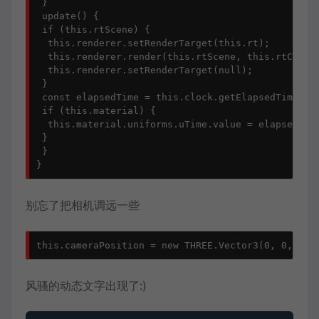
 }

 update() {

 if (this.rtScene) {

  this.renderer.setRenderTarget(this.rt);

  this.renderer.render(this.rtScene, this.rtCamera
  this.renderer.setRenderTarget(null);

 }

 const elapsedTime = this.clock.getElapsedTime();

 if (this.material) {

  this.material.uniforms.uTime.value = elapsedTime
 }

 }

别忘了把相机调远一些
风骚的动态文字出现了:)