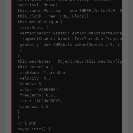
 super(sel, debug);

 this.cameraPosition = new THREE.Vector3(0, 0, 4);
 this.clock = new THREE.Clock();

 this.meshConfig = {

  torusKnot: {

  vertexShader: kineticTextTorusKnotVertexShader,

  fragmentShader: kineticTextTorusKnotFragmentShad
  geometry: new THREE.TorusKnotGeometry(9, 3, 768,
  }

 };

 this.meshNames = Object.keys(this.meshConfig);

 this.params = {

  meshName: "torusKnot",

  velocity: 0.5,

  shadow: 5,

  color: "#000000",

  frequency: 0.5,

  text: "ALPHARDEX",

  cameraZ: 2.5

 };

 }

 // 初始化

 async init() {
