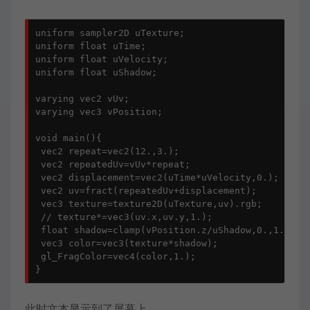
uniform sampler2D uTexture;

uniform float uTime;

uniform float uVelocity;

uniform float uShadow;

varying vec2 vUv;

varying vec3 vPosition;

void main(){

 vec2 repeat=vec2(12.,3.);

 vec2 repeatedUv=vUv*repeat;

 vec2 displacement=vec2(uTime*uVelocity,0.);

 vec2 uv=fract(repeatedUv+displacement);

 vec3 texture=texture2D(uTexture,uv).rgb;

 // texture*=vec3(uv.x,uv.y,1.);

 float shadow=clamp(vPosition.z/uShadow,0.,1.);// 
 vec3 color=vec3(texture*shadow);

 gl_FragColor=vec4(color,1.);

此时文本显示到了屏幕上