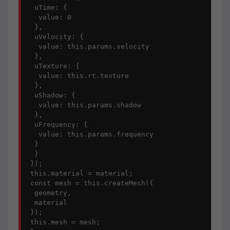
  uTime: {

   value: 0

  },

  uVelocity: {

   value: this.params.velocity

  },

  uTexture: {

   value: this.rt.texture

  },

  uShadow: {

   value: this.params.shadow

  },

  uFrequency: {

   value: this.params.frequency

  }

  }

 });

 this.material = material;

 const mesh = this.createMesh({

  geometry,

  material

 });

 this.mesh = mesh;
