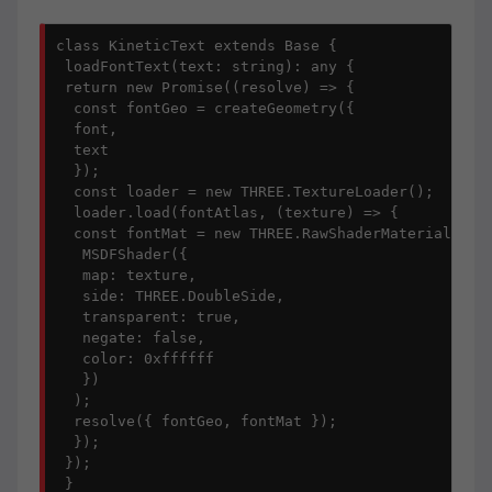
class KineticText extends Base {

 loadFontText(text: string): any {

 return new Promise((resolve) => {

  const fontGeo = createGeometry({

  font,

  text

  });

  const loader = new THREE.TextureLoader();

  loader.load(fontAtlas, (texture) => {

  const fontMat = new THREE.RawShaderMaterial(

   MSDFShader({

   map: texture,

   side: THREE.DoubleSide,

   transparent: true,

   negate: false,

   color: 0xffffff

   })

  );

  resolve({ fontGeo, fontMat });

  });

 });

 }
