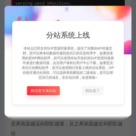
varying vec3 vPosition;

void main(){

 vec4 modelPosition=modelMatrix*vec4(position,1.);
 vec4 viewPosition=viewMatrix*modelPosition;

 vec4 projectedPosition=projectionMatrix*viewPosit
分站系统上线
 gl_Position=projectedPosition;

本站点已经支持SUP货源对接系统，提供了完整的API对接文
 vUv=uv;

档，您可以将本站数据对接到您自己的任意程序中，如果您使
 vPosition=position;

用的是WP网站程序，则可以使用本站开发好的SUP货源对接插
件来进行数据对接，会员用户请前往用户中心下载，如果您没
有自己的网站程序，也可以使用我们全新上线的分站系统，VIP
自助开通分站系统，可以选择系统赠送的二级域名，也可以绑
片元着色器
定自己的域名，全自动分佣，欢迎体验~
前往官方演示站
我知道了
利用fract函数创建重复的贴图，加上位移距离
displacement使得贴图能随着时间的增加而动起来，
再用clamp函数来根据z轴大小限定阴影的范围，意思
是离画面越远则阴影越重，反之离画面越近则阴影越
轻