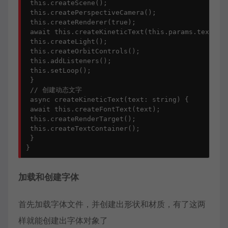
 this.createScene();

 this.createPerspectiveCamera();

 this.createRenderer(true);

 await this.createKineticText(this.params.text);

 this.createLight();

 this.createOrbitControls();

 this.addListeners();

 this.setLoop();

 }

 // 创建动态文字

 async createKineticText(text: string) {

 await this.createFontText(text);

 this.createRenderTarget();

 this.createTextContainer();

 }

加载和创建字体
首先加载字体文件，并创建出形状和材质，有了这两
样就能创建出字体对象了