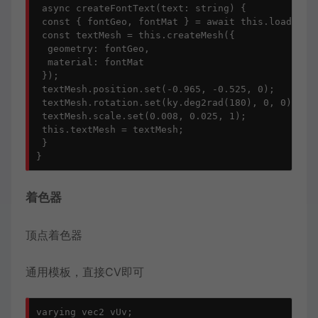
 async createFontText(text: string) {

 const { fontGeo, fontMat } = await this.loadFontT
 const textMesh = this.createMesh({

  geometry: fontGeo,

  material: fontMat

 });

 textMesh.position.set(-0.965, -0.525, 0);

 textMesh.rotation.set(ky.deg2rad(180), 0, 0);

 textMesh.scale.set(0.008, 0.025, 1);

 this.textMesh = textMesh;

 }

着色器
顶点着色器
通用模板，直接CV即可
varying vec2 vUv;
