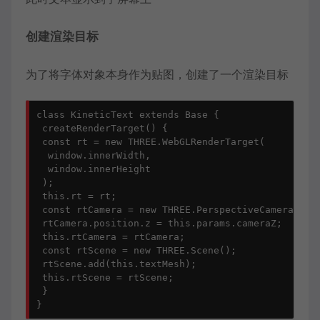
创建渲染目标
为了将字体对象本身作为贴图，创建了一个渲染目标
class KineticText extends Base {

 createRenderTarget() {

 const rt = new THREE.WebGLRenderTarget(

  window.innerWidth,

  window.innerHeight

 );

 this.rt = rt;

 const rtCamera = new THREE.PerspectiveCamera(45, 
 rtCamera.position.z = this.params.cameraZ;

 this.rtCamera = rtCamera;

 const rtScene = new THREE.Scene();

 rtScene.add(this.textMesh);

 this.rtScene = rtScene;

 }
