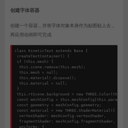
创建字体容器
创建一个容器，并将字体对象本身作为贴图贴上去，
再应用动画即可完成
class KineticText extends Base {

 createTextContainer() {

 if (this.mesh) {

  this.scene.remove(this.mesh);

  this.mesh = null;

  this.material!.dispose();

  this.material = null;

 }

 this.rtScene.background = new THREE.Color(this.pa
 const meshConfig = this.meshConfig[this.params.me
 const geometry = meshConfig.geometry;

 const material = new THREE.ShaderMaterial({

  vertexShader: meshConfig.vertexShader,

  fragmentShader: meshConfig.fragmentShader,

  uniforms: {
