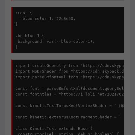
:root {

 --blue-color-1: #2c3e50;

}

.bg-blue-1 {

 background: var(--blue-color-1);

import createGeometry from "https://cdn.skypack.de
import MSDFShader from "https://cdn.skypack.dev/th
import parseBmfontXml from "https://cdn.skypack.de
const font = parseBmfontXml(document.querySelector
const fontAtlas = "https://i.loli.net/2021/02/20/D
const kineticTextTorusKnotVertexShader = `
const kineticTextTorusKnotFragmentShader =
class KineticText extends Base {

 constructor(sel: string, debug: boolean) {
