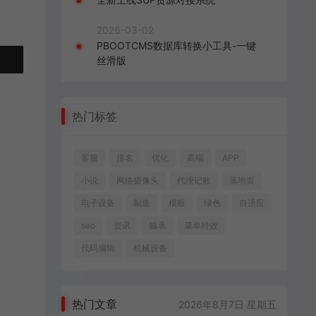
2026-03-02
PBOOTCMS数据库转换小工具-一键
丝滑版
热门标签
客服
排名
优化
高端
APP
小说
网络摄像头
代理记账
落地页
电子设备
制造
模板
绿色
自适应
seo
资讯
轴承
菜单特效
代码编辑
机械设备
热门文章
2026年8月7日 星期五