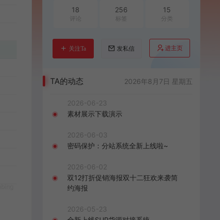
18
256
15
评论
标签
分类
进主页
关注Ta
发私信
TA的动态
2026年8月7日 星期五
2026-06-23
素材展示下载演示
2026-06-03
密码保护：分站系统全新上线啦~
2026-06-02
双12打折促销海报双十二狂欢来袭简
约海报
2026-05-23
全新上线SUP货源对接系统