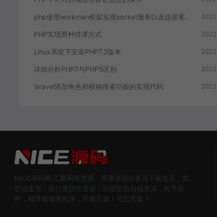
php使用workman框架实现socket服务以及连接客户端
2022
PHP实现两种排课方式
2022
Linux系统下安装PHP7.3版本
2022
详细分析PHP7与PHP5区别
2022
laravel添加角色和模糊搜索功能的实现代码
2022
NICE源码网-汇聚网络资源、亲测资源分享与下载交流，类
型涵盖有：设计类软件资源，功能型前后端资源，程序插
件，程序前端美化等，不精不选！与您共鉴！