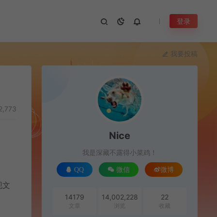
登录
我要投稿
2,773
Nice
我是深藏不露得小菜鸡！
QQ
微信
微博
现文
14179
14,002,228
22
文章
浏览
收藏