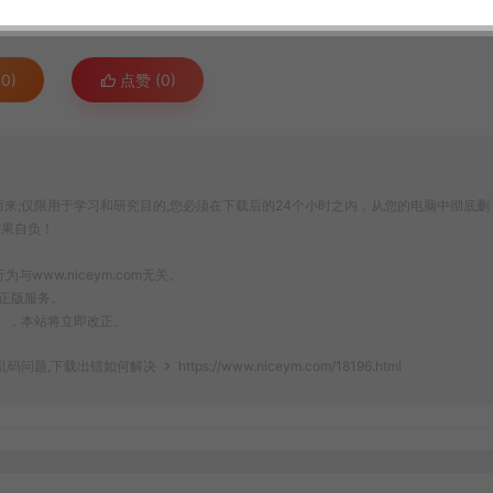
0)
点赞 (
0
)
来;仅限用于学习和研究目的,您必须在下载后的24个小时之内，从您的电脑中彻底删
后果自负！
ww.niceym.com无关。
正版服务。
om），本站将立即改正。
文乱码问题,下载出错如何解决
https://www.niceym.com/18196.html