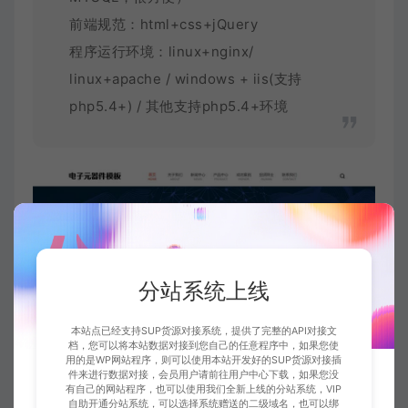
前端规范：html+css+jQuery
程序运行环境：linux+nginx/
linux+apache / windows + iis(支持
php5.4+) / 其他支持php5.4+环境
分站系统上线
本站点已经支持SUP货源对接系统，提供了完整的API对接文
档，您可以将本站数据对接到您自己的任意程序中，如果您使
用的是WP网站程序，则可以使用本站开发好的SUP货源对接插
件来进行数据对接，会员用户请前往用户中心下载，如果您没
有自己的网站程序，也可以使用我们全新上线的分站系统，VIP
自助开通分站系统，可以选择系统赠送的二级域名，也可以绑