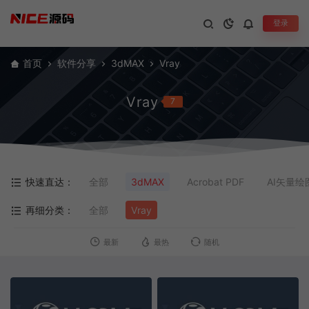
登录
首页
软件分享
3dMAX
Vray
Vray
7
快速直达：
全部
3dMAX
Acrobat PDF
AI矢量绘
再细分类：
全部
Vray
最新
最热
随机