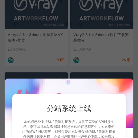
Vray4.1 for 3dmax 支持多MAX
Vray2.3 for 3dsmax软件下载安
版本-推荐
装教程
3dMAX
3dMAX
2N币
2N币
分站系统上线
Vray3.4 for 3dmax安装教程
Vray2.0 for 3dsmax软件下载安
本站点已经支持SUP货源对接系统，提供了完整的API对接文
装教程
档，您可以将本站数据对接到您自己的任意程序中，如果您使
用的是WP网站程序，则可以使用本站开发好的SUP货源对接插
3dMAX
3dMAX
件来进行数据对接，会员用户请前往用户中心下载，如果您没